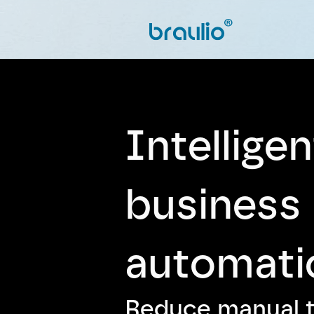
Intelligent
business 
automati
Reduce manual ta