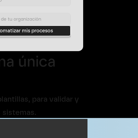
tomatizar mis procesos
a única 
tillas, para validar y 
 sistemas. 