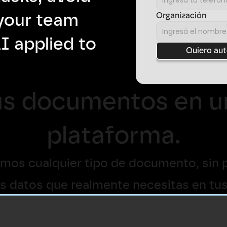
your team 
Organización
 applied to 
Quiero au
us documentos en un
plataforma.
os cualquier tipo de documento, sin plan
los datos que realmente necesitas en tus