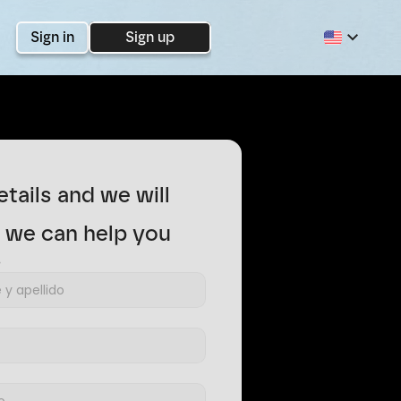
Sign in
Sign up
etails and we will 
w we can help you
o