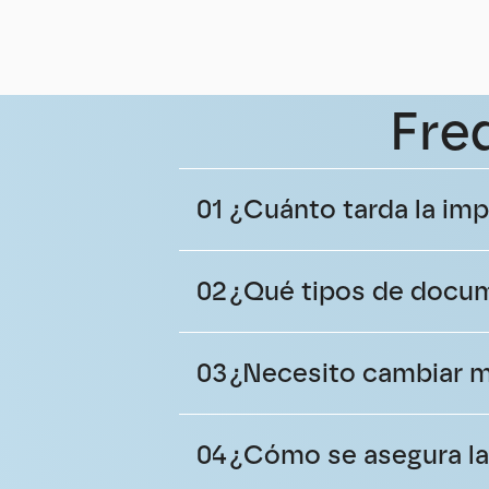
Fre
01
¿Cuánto tarda la im
02
¿Qué tipos de docu
03
¿Necesito cambiar m
04
¿Cómo se asegura la 