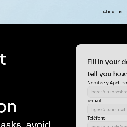
About us
 
Fill in your d
tell you ho
Nombre y Apellid
on
E-mail
Teléfono
sks, avoid 