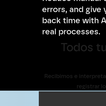
errors, and give 
back time with AI
real processes.
Todos t
Recibimos e interpretam
registrar 